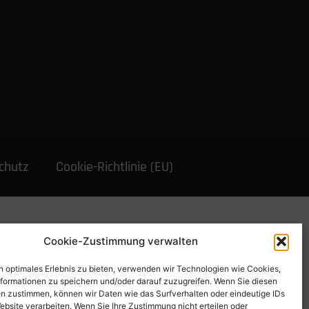
chutz
Cookie-Richtlinie (EU)
Cookie-Zustimmung verwalten
n optimales Erlebnis zu bieten, verwenden wir Technologien wie Cookies,
formationen zu speichern und/oder darauf zuzugreifen. Wenn Sie diesen
n zustimmen, können wir Daten wie das Surfverhalten oder eindeutige IDs
ebsite verarbeiten. Wenn Sie Ihre Zustimmung nicht erteilen oder