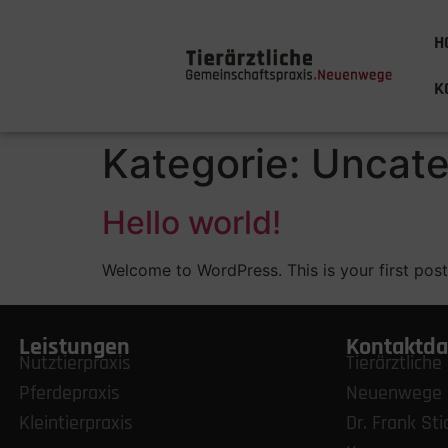
H
K
Kategorie:
Uncate
Hello world!
Welcome to WordPress. This is your first post. 
Leistungen
Kontaktda
Nutztierpraxis
Tierärztlich
Pferdepraxis
Neuenwege
Kleintierpraxis
Dr. Frank Sti