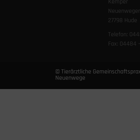
Kemper
Neuenweger 
27798 Hude
Telefon: 044
Fax: 04484 
© Tierärztliche Gemeinschaftspra
Neuenwege