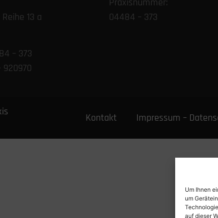
Praxisnummer:
Reihe 13 a
04484 – 373
84 – 373
– 920970
xis
Kontakt
Impressum – Datens
Um Ihnen ei
um Gerätein
Technologie
auf dieser W