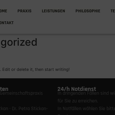
OME
PRAXIS
LEISTUNGEN
PHILOSOPHIE
T
ONTAKT
gorized
Edit or delete it, then start writing!
ten
24/h Notdienst
e Gemeinschaftspraxis
In dringenden Fällen sind wi
für Sie zu erreichen.
ckan · Dr. Petra Stickan-
In Notfällen wählen Sie bitt