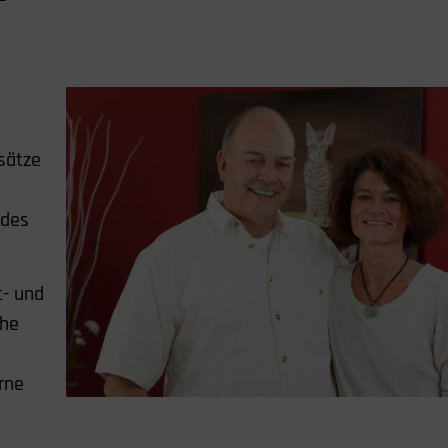
e
sätze
 des
t- und
che
rne