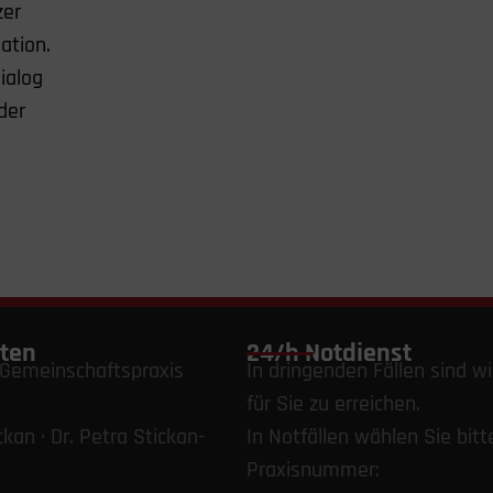
zer
ation.
ialog
der
ten
24/h Notdienst
e Gemeinschaftspraxis
In dringenden Fällen sind wi
für Sie zu erreichen.
ckan · Dr. Petra Stickan-
In Notfällen wählen Sie bitt
Praxisnummer: