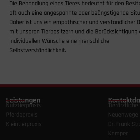
Die Behandlung eines Tieres bedeutet für den Besit
oft auch eine angespannte oder beängstigende Situ
Daher ist uns ein empathischer und verständlicher D
mit unseren Tierbesitzern und die Berücksichtigung 
individuellen Wünsche eine menschliche
Selbstverständlichkeit.
Leistungen
Kontaktda
Nutztierpraxis
Tierärztlich
Pferdepraxis
Neuenwege
Kleintierpraxis
Dr. Frank Sti
Kemper